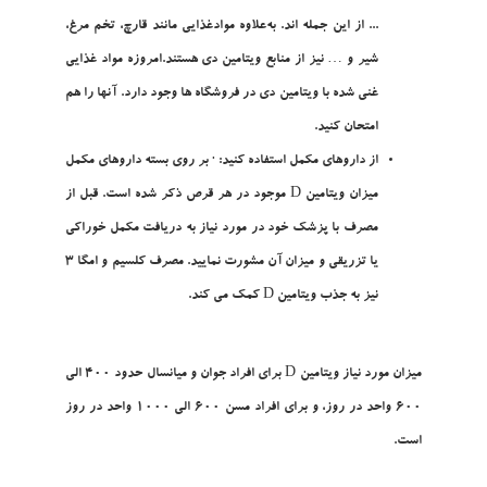
... از اين جمله ‌اند. به‌علاوه موادغذايي مانند قارچ، تخم مرغ،
شير و … نيز از منابع ويتامين دي هستند.امروزه مواد غذايي
غني شده با ويتامين دي در فروشگاه ها وجود دارد. آنها را هم
امتحان کنيد.
از داروهاي مکمل استفاده کنيد: · بر روي بسته داروهاي مکمل
ميزان ويتامين D موجود در هر قرص ذکر شده است. قبل از
مصرف با پزشک خود در مورد نياز به دريافت مکمل خوراکي
يا تزريقي و ميزان آن مشورت نماييد. مصرف کلسيم و امگا 3
نيز به جذب ويتامين D کمک مي کند.
ميزان مورد نياز ويتامين D براي افراد جوان و ميانسال حدود 400 الي
600 واحد در روز، و براي افراد مسن 600 الي 1000 واحد در روز
است.