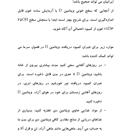
ايرانيان مي تواند صحيح باشد!
از آنجايي که سطح خوني ويتامين D با آزمايش ساده خون قابل
اندازه‌گيري است، براي شروع بهتر است ابتدا با سنجش سطح 25OH
vitD3 خون از کمبود احتمالي آن آگاه شويد.
موارد زير براي جبران کمبود دريافت ويتامين D در فصول سرما مي
تواند کمک کننده باشد:
در روزهاي آفتابي سعي کنيد مدت بيشتري بيرون از خانه
باشيد: ويتامين D تا حدي در بدن قابل ذخيره است. براي
جبران کمبود دريافت نور خورشيد در روزهاي ابري، در
روزهاي آفتابي زمستان براي خود در هواي آزاد، ويتامين D
ذخيره کنيد.
از مواد غذايي حاوي ويتامين دي تغذيه کنيد: بسياري از
غذاهاي دريايي از منابع مقادير کافي ويتامين دي براي بدن ما
به حساب مي ‌آيند. ماهي‌هايي مانند ماهي آزاد، تن و قزل آلا و