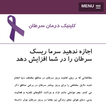
MENU
اجازه ندهيد سرما ريسک
سرطان را در شما افزايش دهد
مطالعاتي که بر روي تفاوت بروز سرطان در مناطق مختلف دنيا انجام
شده، دلايل مختلفي را براي بروز بيشتر سرطان در برخي مناطق ذکر
مي کنند. بجز عواملي مانند نژاد و وراثت، الگوهاي تغذيه و فعاليت
بدني، دماي هواي محل زندگي نيز بعضا در بروز سرطان موثر دانسته