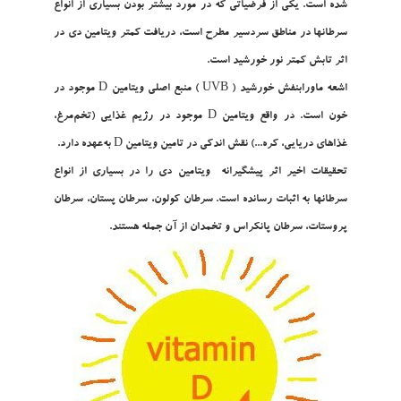
شده است. يکي از فرضياتي که در مورد بيشتر بودن بسياري از انواع
سرطانها در مناطق سردسير مطرح است، دريافت کمتر ويتامين دي در
اثر تابش کمتر نور خورشيد است.
اشعه ماورابنفش خورشيد ( UVB ) منبع اصلي ويتامين D موجود در
خون است. در واقع ويتامين D موجود در رژيم غذايي (تخم‌مرغ،
غذاهاي دريايي، کره...) نقش اندکي در تامين ويتامين D به‌عهده دارد.
تحقيقات اخير اثر پيشگيرانه ويتامين دي را در بسياري از انواع
سرطانها به اثبات رسانده است. سرطان کولون، سرطان پستان، سرطان
پروستات، سرطان پانکراس و تخمدان از آن جمله هستند.