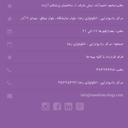
مطب:مشهد ،احمدآباد، نبش عارف ۱، ساختمان پزشکان آزاده
مرکز رادیوتراپی - انکولوژی رضا : بلوار نمایشگاه ، بلوار میثاق ، میدان 7 آذر
مطب : بعدازظهرها 17 الی 21
صبحها : مرکز رادیوتراپی - انکولوژی رضا
طرف قرارداد با کلیه بیمه ها
مطب :38476665
مرکز رادیوتراپی - انکولوژی رضا :35225672
info@saeedioncology.com