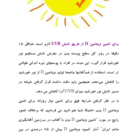
براي تامين ويتامين D از طريق تابش UVB
لازم است حداقل 15
دقيقه در روز، کل سطح پوست بدن در معرض تابش مستقيم نور
خورشيد قرار گيرد. اين مدت در افراد با پوستهاي تيره اندکي طولاني
تر است. استفاده از ضدآفتابها واضحا توليد ويتامين D از نور خورشيد
را کاهش مي‌دهند. همچنين بايد دقت داشت قرار گرفتن شيشه در
مسير تابش نور خورشيد ميزان UVB آنرا کاهش مي دهد.
با در نظر گرفتن شرايط فوق براي تامين نياز روزانه براي تامين
ويتامين D بدن، احتمالا شما هم تاييد مي فرماييد که برخلاف تصور
رايج در مورد "تامين ويتامين D بدن با آفتاب در سرزمين آفتابگيري
مانند ايران" آمار کمبود ويتامين D بيش از 85 درصدي در بين